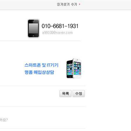
목록
수정
까요?