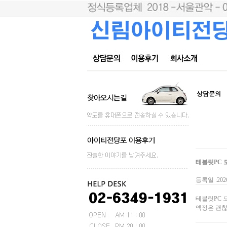
상담문의
테블릿PC 모
등록일 :2026
테블릿PC 모
액정은 괜찮